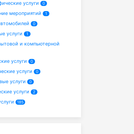
фические услуги
0
ние мероприятий
1
автомобилей
0
ые услуги
1
ытовой и компьютерной
кие услуги
0
еские услуги
0
вые услуги
0
ские услуги
2
услуги
185