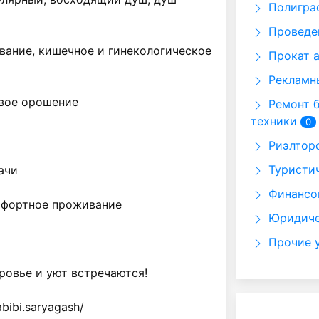
Полигра
Проведе
ание, кишечное и гинекологическое 
Прокат 
Рекламн
вое орошение

Ремонт б
техники
0
Риэлторс
Туристич
чи

Финансо
фортное проживание

Юридиче
Прочие 
овье и уют встречаются!

bibi.saryagash/
