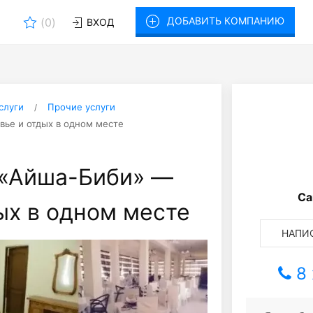
ДОБАВИТЬ КОМПАНИЮ
(
0
)
ВХОД
слуги
Прочие услуги
ье и отдых в одном месте
«Айша-Биби» —
Са
ых в одном месте
НАПИС
8 