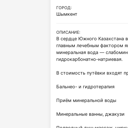
ГОРОД:
Шымкент
ОПИСАНИЕ:
В сердце Южного Казахстана ва
главным лечебным фактором я
минеральная вода — слабомине
гидрокарбонатно-натриевая.

В стоимость путёвки входят п
Бальнео- и гидротерапия

Приём минеральной воды

Минеральные ванны, джакузи

Подводный душ-массаж, цирку