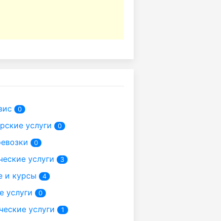
вис
0
рские услуги
0
ревозки
0
ческие услуги
3
е и курсы
4
е услуги
0
ческие услуги
1