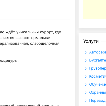
с ждёт уникальный курорт, где 
вляется высокотермальная 
Услуги
рализованная, слабощелочная, 
Автосер
Бухгалте
роцедуры:

Грузопе
Космети
Обучени
Охранны
Перевод
лярный, восходящий душ, душ 