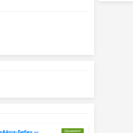
Шымкент
 «Айша-Биби» —