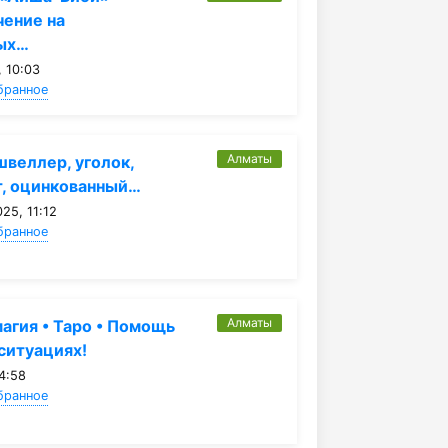
чение на
ых…
 10:03
бранное
Алматы
швеллер, уголок,
т, оцинкованный…
25, 11:12
бранное
Алматы
агия • Таро • Помощь
ситуациях!
4:58
бранное