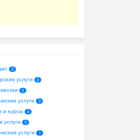
вис
0
рские услуги
0
ревозки
0
ческие услуги
3
е и курсы
4
е услуги
0
ческие услуги
1