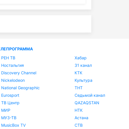
ЕЛЕПРОГРАММА
РЕН ТВ
Хабар
Ностальгия
31 канал
Discovery Channel
КТК
Nickelodeon
Культура
National Geographic
ТНТ
Eurosport
Седьмой канал
ТВ Центр
QAZAQSTAN
МИР
НТК
МУЗ-ТВ
Астана
MusicBox TV
СТВ