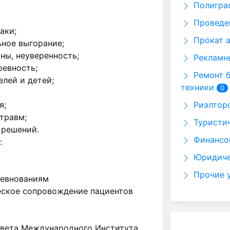
Полигра
Проведе
ки;

Прокат 
ное выгорание;

ны, неуверенность;

Рекламн
евность;

Ремонт б
лей и детей;

техники
0
;

Риэлторс
травм;

Туристич
решений.

Финансо


Юридиче
Прочие 
евнованиям

ское сопровождение пациентов

овета Международного Института 