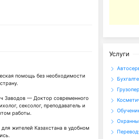
Услуги
Автосер
еская помощь без необходимости 
Бухгалте
трану.

Грузопе
ч Заводов — Доктор современного 
Космети
олог, сексолог, преподаватель и 
Обучени
том работы.

Охранны
для жителей Казахстана в удобном 
Перевод
сь.
