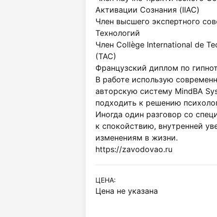
Активации Сознания (IIAC)

Член высшего экспертного сов
Технологий

Член Collège International de Te
(TAC)

Французский диплом по гипноте
В работе использую современн
авторскую систему MindBA Sy
подходить к решению психолог
Иногда один разговор со спец
к спокойствию, внутренней ув
изменениям в жизни.

https://zavodovao.ru
ЦЕНА:
Цена не указана