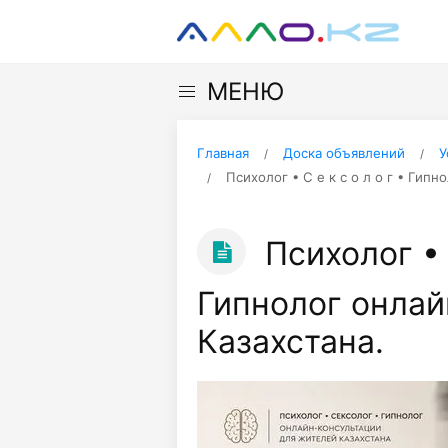
МЕНЮ
Главная
Доска объявлений
У
Психолог • С е к с о л о г • Гип
Психолог • С
Гипнолог онлай
Казахстана.