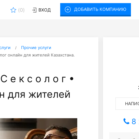
ДОБАВИТЬ КОМПАНИЮ
(
0
)
ВХОД
слуги
Прочие услуги
нолог онлайн для жителей Казахстана.
 е к с о л о г •
н для жителей
НАПИС
8 