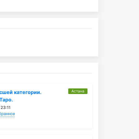
Астана
сшей категории.
Таро.
 23:11
бранное