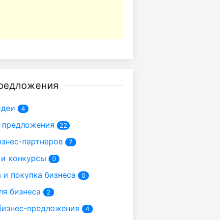
редложения
идеи
4
 предложения
22
знес-партнеров
7
 и конкурсы
0
и покупка бизнеса
0
ля бизнеса
2
бизнес-предложения
4