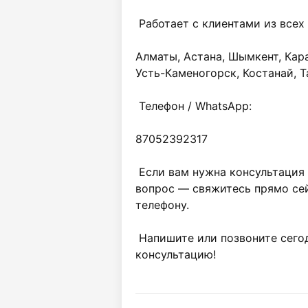
 Работает с клиентами из всех городов Казахстана:

Алматы, Астана, Шымкент, Кара
Усть-Каменогорск, Костанай, Та
 Телефон / WhatsApp:

87052392317

 Если вам нужна консультация или вы хотите задать интересующий 
вопрос — свяжитесь прямо сей
телефону.

 Напишите или позвоните сегодня и получите подробную 
консультацию!
