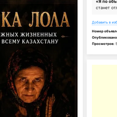
«Я по об
станет от
Добавить в из
Номер объявл
Опубликовано
Просмотров:
5